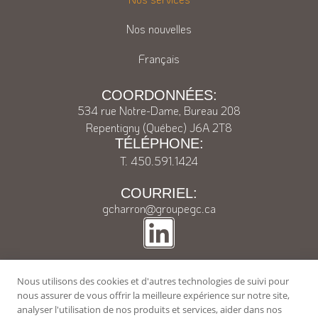
Nos nouvelles
Français
COORDONNÉES:
534 rue Notre-Dame, Bureau 208
Repentigny (Québec) J6A 2T8
TÉLÉPHONE:
T.
450.591.1424
COURRIEL:
gcharron@groupegc.ca
Nous utilisons des cookies et d'autres technologies de suivi pour
nous assurer de vous offrir la meilleure expérience sur notre site,
©2026 Tous droits réservés. GC
analyser l'utilisation de nos produits et services, aider dans nos
Fiscalité Plus