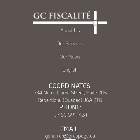
About Us
Our Services
Our News
English
COORDINATES:
534 Notre-Dame Street, Suite 208
Repentigny (Quebec) J6A 2T8
PHONE:
T.
450.591.1424
EMAIL:
gcharron@groupegc.ca